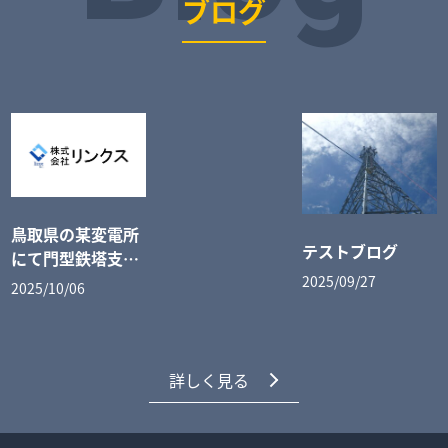
ブログ
鳥取県の某変電所
テストブログ
にて門型鉄塔支線
張り作業
2025/09/27
2025/10/06
詳しく見る