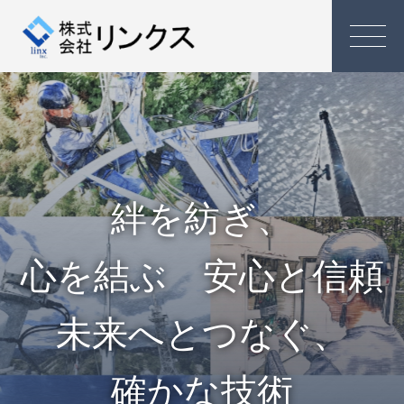
絆を紡ぎ、
心を結ぶ 安心と信頼
未来へとつなぐ、
確かな技術